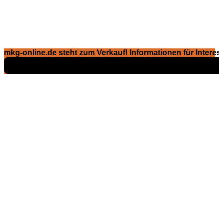
mkg-online.de steht zum Verkauf! Informationen für Interes
Exposé ansehen