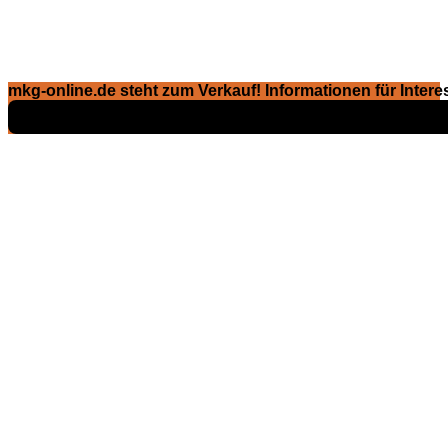
mkg-online.de steht zum Verkauf! Informationen für Interes
Exposé ansehen