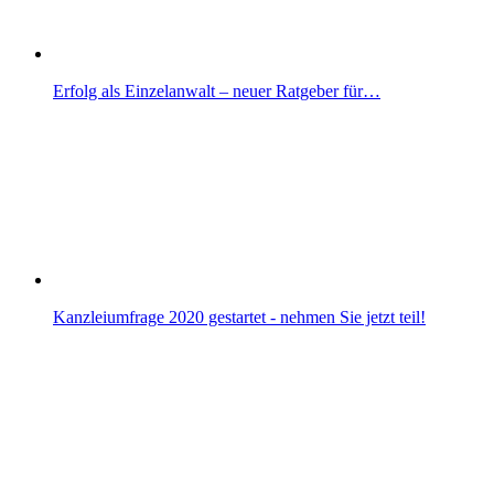
Erfolg als Einzelanwalt – neuer Ratgeber für…
Kanzleiumfrage 2020 gestartet - nehmen Sie jetzt teil!