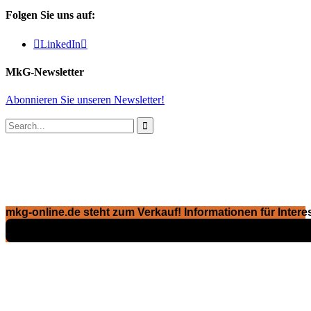
Folgen Sie uns auf:

LinkedIn

MkG-Newsletter
Abonnieren Sie unseren Newsletter!

mkg-online.de steht zum Verkauf! Informationen für Interes
Exposé ansehen