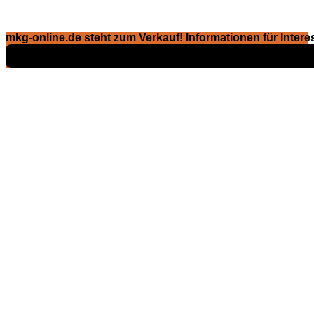
mkg-online.de steht zum Verkauf! Informationen für Interes
Exposé ansehen