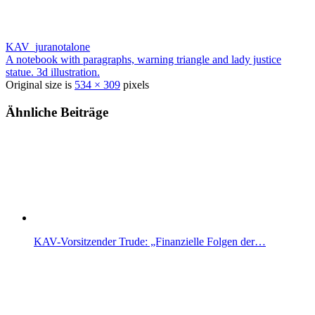
KAV_juranotalone
A notebook with paragraphs, warning triangle and lady justice
statue. 3d illustration.
Original size is
534 × 309
pixels
Ähnliche Beiträge
KAV-Vorsitzender Trude: „Finanzielle Folgen der…