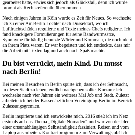
gearbeitet hatte, erwies sich jedoch als Glücksfall, denn ich wurde
prompt als Rechtsreferentin übernommen.
Nach einigen Jahren in Köln wurde es Zeit für Neues. So wechselte
ich zu einer Air-Berlin-Tochter nach Düsseldorf, wo ich
Luftfrachtschäden regulierte und Texte meines Chefs redigierte. Ich
fand knackigere Formulierungen für seine Bandwurmsätze,
Synonyme für häufig benutzte Wörter und Kommata, die noch nicht
an ihrem Platz waren. Er war begeistert und ich entdeckte, dass mir
die Arbeit mit Texten lag und auch noch Spaß machte.
Du bist verrückt, mein Kind. Du musst
nach Berlin!
Bei meinen Besuchen in Berlin spürte ich, dass ich der Sehnsucht,
in dieser Stadt zu leben, endlich nachgeben sollte. Kurzum: Ich
wechselte nach vier Jahren ein weiteres Mal Job und Stadt. Zuletzt
arbeitete ich bei der Kassenärztlichen Vereinigung Berlin im Bereich
Zulassungsgremien.
Berlin inspirierte und ich entwickelte mich. 2016 stieß ich im Netz
erstmals auf das Thema „Digitale Nomaden“ und war von der Idee
einer ortsunabhängigen Selbständigkeit fasziniert. Reisen und vom
Laptop aus arbeiten: Kontrastprogramm zum Verwaltungsjob! Ich