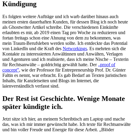
Kündigung
Es folgten weitere Aufträge und ich warb darüber hinaus auch
meinen ersten dauerhaften Kunden, für dessen Blog ich noch heute
als Ghostwriter Artikel schreibe. Die verschiedenen Einkünfte
erlaubten es mir, ab 2019 einen Tag pro Woche zu reduzieren und
fortan freitags schon eine Ahnung von dem zu bekommen, was
mein Traum-Berufsleben werden sollte. Ich entdeckte das Potential
von LinkedIn und die Kraft des
Networkings
. Es mehrten sich die
Kontakte zu interessierten Anwältinnen und Anwälten, Verlagen
und Agenturen und ich realisierte, dass ich meine Nische – Texterin
für Rechtsanwälte – goldrichtig gewählt hatte. Der
„proof of
concept”
, wie der Professor für Entrepreneurship Prof. Dr. Günter
Faltin es nennt, war erbracht. Es gab Bedarf an Texten juristischen
Inhalts, für Kanzleiseiten und Blogs im Internet, die
laienverständlich verfasst sind.
Der Rest ist Geschichte. Wenige Monate
später kündigte ich.
Jetzt sitze ich hier, an meinem Schreibtisch am Laptop und mache
das, was ich mir immer gewünscht habe. Ich texte für Rechtsanwälte
und bin voller Freude und Energie für diese Arbeit. „Blöder