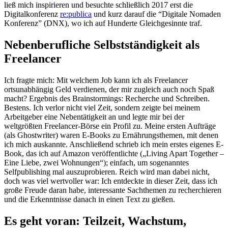
ließ mich inspirieren und besuchte schließlich 2017 erst die
Digitalkonferenz
re:publica
und kurz darauf die “Digitale Nomaden
Konferenz” (DNX), wo ich auf Hunderte Gleichgesinnte traf.
Nebenberufliche Selbstständigkeit als
Freelancer
Ich fragte mich: Mit welchem Job kann ich als Freelancer
ortsunabhängig Geld verdienen, der mir zugleich auch noch Spaß
macht? Ergebnis des Brainstormings: Recherche und Schreiben.
Bestens. Ich verlor nicht viel Zeit, sondern zeigte bei meinem
Arbeitgeber eine Nebentätigkeit an und legte mir bei der
weltgrößten Freelancer-Börse ein Profil zu. Meine ersten Aufträge
(als Ghostwriter) waren E-Books zu Ernährungsthemen, mit denen
ich mich auskannte. Anschließend schrieb ich mein erstes eigenes E-
Book, das ich auf Amazon veröffentlichte („Living Apart Together –
Eine Liebe, zwei Wohnungen“); einfach, um sogenanntes
Selfpublishing mal auszuprobieren. Reich wird man dabei nicht,
doch was viel wertvoller war: Ich entdeckte in dieser Zeit, dass ich
große Freude daran habe, interessante Sachthemen zu recherchieren
und die Erkenntnisse danach in einen Text zu gießen.
Es geht voran: Teilzeit, Wachstum,