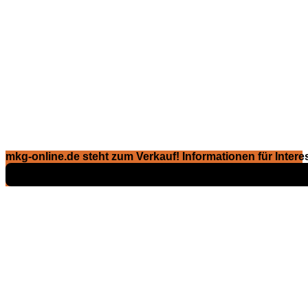
mkg-online.de steht zum Verkauf! Informationen für Interes
Exposé ansehen