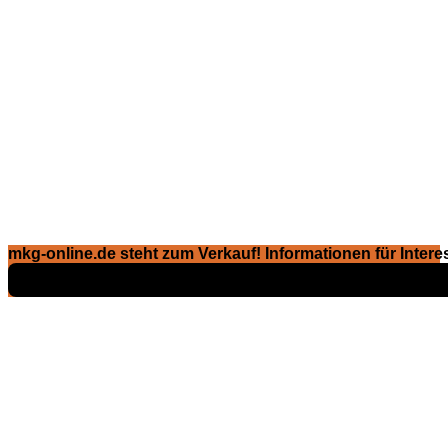
mkg-online.de steht zum Verkauf! Informationen für Interes
Exposé ansehen