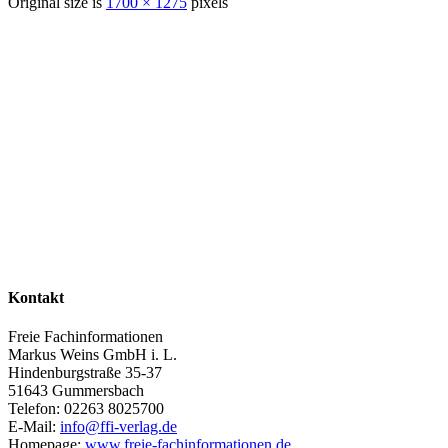
Original size is
1700 × 1275
pixels
Kontakt
Freie Fachinformationen
Markus Weins GmbH i. L.
Hindenburgstraße 35-37
51643 Gummersbach
Telefon: 02263 8025700
E-Mail:
info@ffi-verlag.de
Homepage:
www.freie-fachinformationen.de