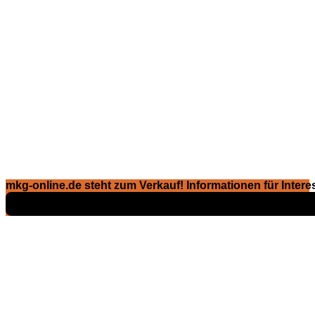
mkg-online.de steht zum Verkauf! Informationen für Interes
Exposé ansehen